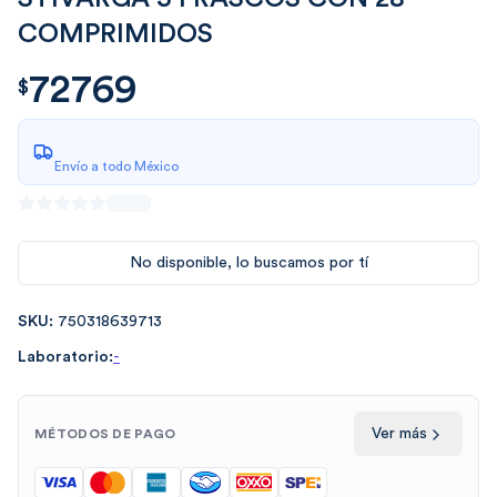
COMPRIMIDOS
72769
$
72769.00
$
Envío a todo México
No disponible, lo buscamos por tí
SKU:
750318639713
Laboratorio:
-
Ver más
MÉTODOS DE PAGO