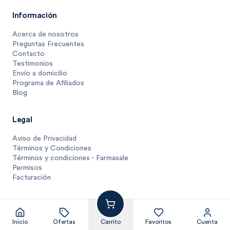
Información
Acerca de nosotros
Preguntas Frecuentes
Contacto
Testimonios
Envío a domicilio
Programa de Afiliados
Blog
Legal
Aviso de Privacidad
Términos y Condiciones
Términos y condiciones - Farmasale
Permisos
Facturación
72769
$
1 unidad
$
72769
Inicio
Ofertas
Carrito
Favoritos
Cuenta
© Farmasmart 2025
Pagos protegidos y compra segura
No disponible, lo buscamos por tí