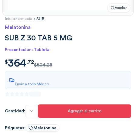
Ampliar
Inicio
Farmacia
SUB
Melatonina
SUB Z 30 TAB 5 MG
Presentación: Tableta
364
$
364.7259
$
.
72
$504.28
Envío a todo México
Cantidad:
Agregar al carrito
Etiquetas:
Melatonina