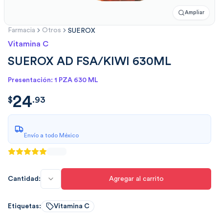
Ampliar
Farmacia
Otros
SUEROX
Vitamina C
SUEROX AD FSA/KIWI 630ML
Presentación: 1 PZA 630 ML
24
$
24.931648
$
.
93
Envío a todo México
Cantidad:
Agregar al carrito
Etiquetas:
Vitamina C