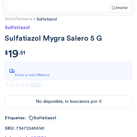
Ampliar
Inicio
Farmacia
Sulfatiazol
Sulfatiazol
Sulfatiazol Mygra Salero 5 G
19
$
19.5151
$
.
51
Envío a todo México
No disponible, lo buscamos por tí
Etiquetas:
Sulfatiazol
SKU:
734722456141