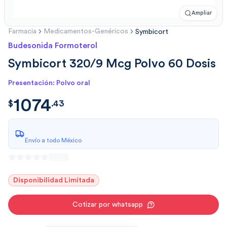
Ampliar
Farmacia
Medicamentos-Genéricos
Symbicort
Budesonida Formoterol
Symbicort 320/9 Mcg Polvo 60 Dosis
Presentación: Polvo oral
1074
$
1074.4379
$
.
43
Envío a todo México
Disponibilidad Limitada
Cotizar por whatsapp