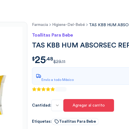
Farmacia
Higiene-Del-Bebé
TAS KBB HUM ABSO
Toallitas Para Bebe
TAS KBB HUM ABSORSEC REP
25
$
25.4828
$
.
48
$29.11
Envío a todo México
Cantidad:
Agregar al carrito
Etiquetas:
Toallitas Para Bebe