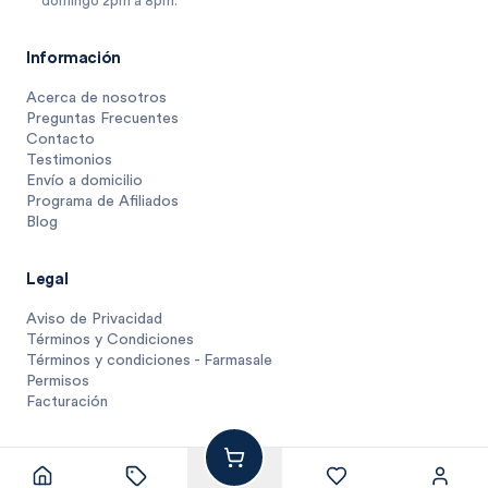
domingo 2pm a 8pm.
Información
Acerca de nosotros
Preguntas Frecuentes
Contacto
Testimonios
Envío a domicilio
Programa de Afiliados
Blog
Legal
Aviso de Privacidad
Términos y Condiciones
Términos y condiciones - Farmasale
Permisos
Facturación
16
$
.
1
1 unidad
$
16.1