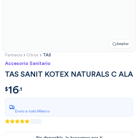
Ampliar
Farmacia
Otros
TAS
Accesorio Sanitario
TAS SANIT KOTEX NATURALS C ALA
16
$
16.1
$
.
1
Envío a todo México