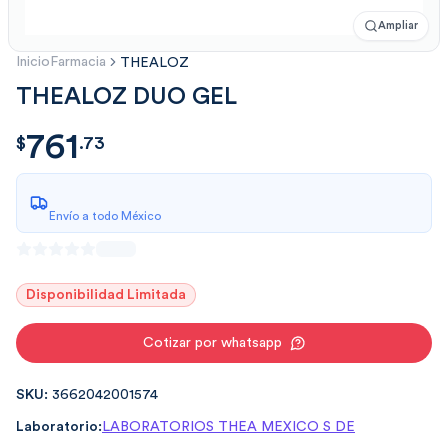
Ampliar
Inicio
Farmacia
THEALOZ
THEALOZ DUO GEL
761
$
761.73
$
.
73
Envío a todo México
Disponibilidad Limitada
Cotizar por whatsapp
SKU:
3662042001574
Laboratorio:
LABORATORIOS THEA MEXICO S DE