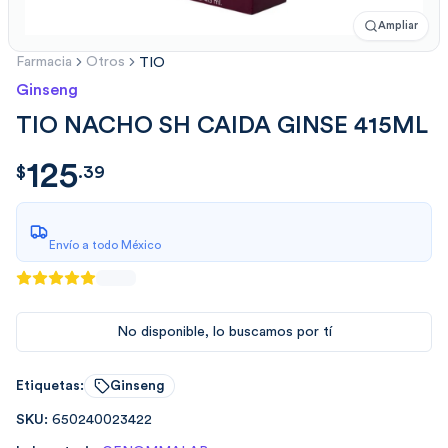
Ampliar
Farmacia
Otros
TIO
Ginseng
TIO NACHO SH CAIDA GINSE 415ML
125
$
125.3924
$
.
39
Envío a todo México
No disponible, lo buscamos por tí
Etiquetas:
Ginseng
SKU:
650240023422