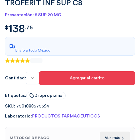
TROFERIT INF SUP C8
Presentación: 8 SUP 20 MG
138
$
138.75
$
.
75
Envío a todo México
Cantidad:
Agregar al carrito
Etiquetas:
Dropropizina
SKU:
7501088575594
Laboratorio:
PRODUCTOS FARMACEUTICOS
Ver más
MÉTODOS DE PAGO