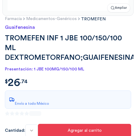
Ampliar
Farmacia
Medicamentos-Genéricos
TROMEFEN
Guaifenesina
TROMEFEN INF 1 JBE 100/150/100
ML
DEXTROMETORFANO;GUAIFENESINA
Presentación: 1 JBE 100MG/150/100 ML
26
$
26.74
$
.
74
Envío a todo México
Cantidad:
Agregar al carrito