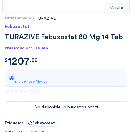
Ampliar
Inicio
Farmacia
TURAZIVE
Febuxostat
TURAZIVE Febuxostat 80 Mg 14 Tab
Presentación: Tableta
1207
$
1207.3873119041
$
.
38
Envío a todo México
No disponible, lo buscamos por tí
Etiquetas:
Febuxostat