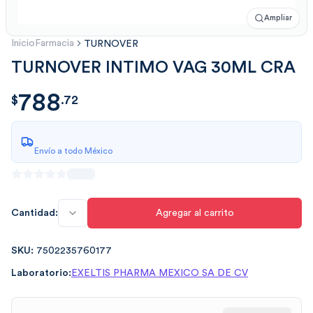
Ampliar
Inicio
Farmacia
TURNOVER
TURNOVER INTIMO VAG 30ML CRA
788
$
788.721468
$
.
72
Envío a todo México
Cantidad:
Agregar al carrito
SKU:
7502235760177
Laboratorio:
EXELTIS PHARMA MEXICO SA DE CV