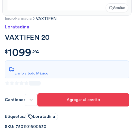
Ampliar
Inicio
Farmacia
VAXTIFEN
Loratadina
VAXTIFEN 20
1099
$
1099.2414
$
.
24
Envío a todo México
Cantidad:
Agregar al carrito
Etiquetas:
Loratadina
SKU:
7501101600630