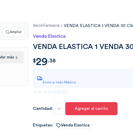
Inicio
Farmacia
VENDA ELASTICA 1 VENDA 30 C
Ampliar
Venda Elastica
VENDA ELASTICA 1 VENDA 3
Ver más
29
$
29.38
$
.
38
Envío a todo México
Cantidad:
Agregar al carrito
Etiquetas:
Venda Elastica