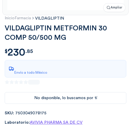
Ampliar
Inicio
Farmacia
VILDAGLIPTIN
VILDAGLIPTIN METFORMIN 30
COMP 50/500 MG
230
$
230.85
$
.
85
Envío a todo México
No disponible, lo buscamos por tí
SKU:
7503049078175
Laboratorio:
AVIVIA PHARMA SA DE CV