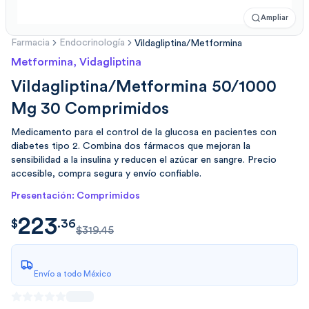
Ampliar
Farmacia
Endocrinología
Vildagliptina/Metformina
Metformina, Vidagliptina
Vildagliptina/Metformina 50/1000
Mg 30 Comprimidos
Medicamento para el control de la glucosa en pacientes con
diabetes tipo 2. Combina dos fármacos que mejoran la
sensibilidad a la insulina y reducen el azúcar en sangre. Precio
accesible, compra segura y envío confiable.
Presentación: Comprimidos
223
$
223.3671
$
.
36
$319.45
Envío a todo México