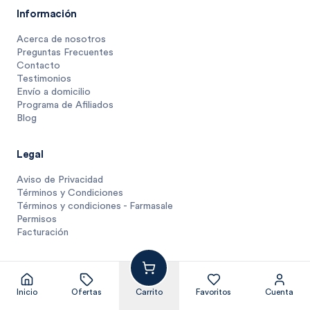
Información
Acerca de nosotros
Preguntas Frecuentes
Contacto
Testimonios
Envío a domicilio
Programa de Afiliados
Blog
Legal
Aviso de Privacidad
Términos y Condiciones
Términos y condiciones - Farmasale
Permisos
Facturación
223
$
.
36
1 unidad
$
223.3
Inicio
Ofertas
Carrito
Favoritos
Cuenta
© Farmasmart 2025
Pagos protegidos y compra segura
No disponible, lo buscamos por tí