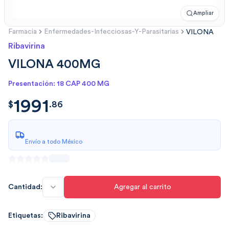
Ampliar
Farmacia
Enfermedades-Infecciosas-Y-Parasitarias
VILONA
Ribavirina
VILONA 400MG
Presentación: 18 CAP 400 MG
1991
$
1991.8612
$
.
86
Envío a todo México
Cantidad:
Agregar al carrito
Etiquetas:
Ribavirina