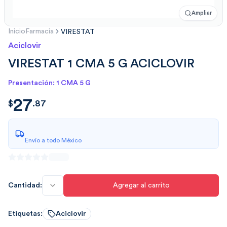
Ampliar
Inicio
Farmacia
VIRESTAT
Aciclovir
VIRESTAT 1 CMA 5 G ACICLOVIR
Presentación: 1 CMA 5 G
27
$
27.87
$
.
87
Envío a todo México
Cantidad:
Agregar al carrito
Etiquetas:
Aciclovir