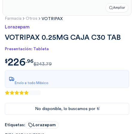
Ampliar
Farmacia
Otros
VOTRIPAX
Lorazepam
VOTRIPAX 0.25MG CAJA C30 TAB
Presentación: Tableta
226
$
226.96450223774
$
.
96
$243.79
Envío a todo México
No disponible, lo buscamos por tí
Etiquetas:
Lorazepam