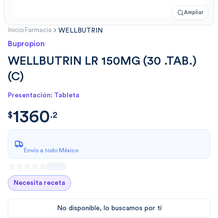
Ampliar
Inicio
Farmacia
WELLBUTRIN
Bupropion
WELLBUTRIN LR 150MG (30 .TAB.)
(C)
Presentación: Tableta
1360
$
1360.2
$
.
2
Envío a todo México
Necesita receta
No disponible, lo buscamos por tí