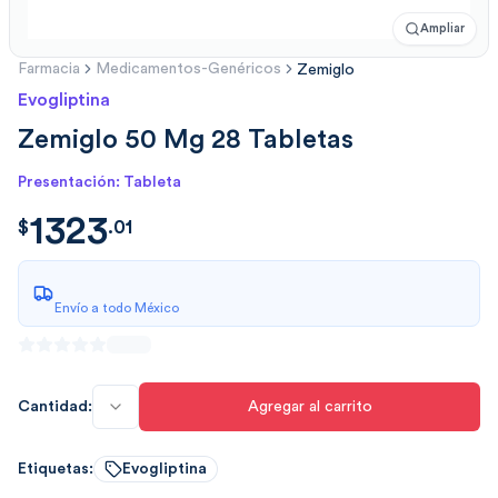
Ampliar
Farmacia
Medicamentos-Genéricos
Zemiglo
Evogliptina
Zemiglo 50 Mg 28 Tabletas
Presentación: Tableta
1323
$
1323.0153
$
.
01
Envío a todo México
Cantidad:
Agregar al carrito
Etiquetas:
Evogliptina