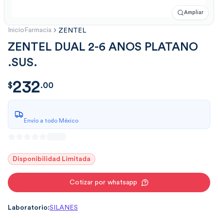
Ampliar
Inicio
Farmacia
ZENTEL
ZENTEL DUAL 2-6 ANOS PLATANO
.SUS.
232
$
232.001
$
.
00
Envío a todo México
Disponibilidad Limitada
Cotizar por whatsapp
Laboratorio:
SILANES