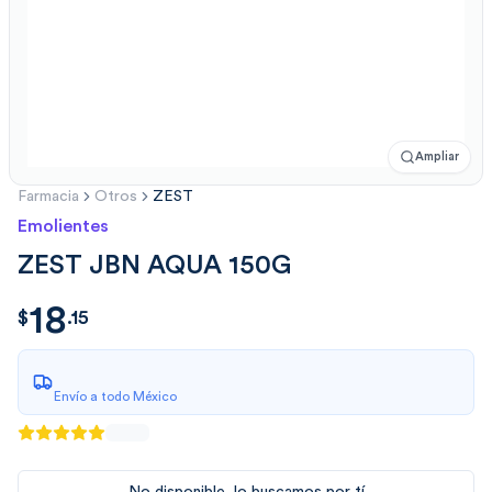
Ampliar
Farmacia
Otros
ZEST
Emolientes
ZEST JBN AQUA 150G
18
$
18.15
$
.
15
Envío a todo México