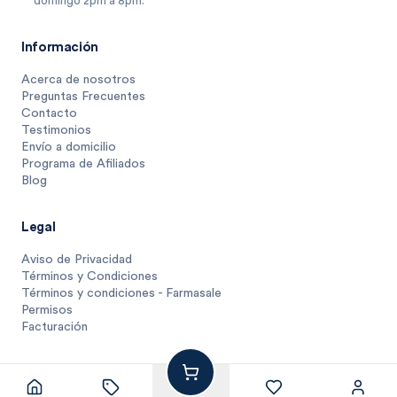
domingo 2pm a 8pm.
Información
Acerca de nosotros
Preguntas Frecuentes
Contacto
Testimonios
Envío a domicilio
Programa de Afiliados
Blog
Legal
Aviso de Privacidad
Términos y Condiciones
Términos y condiciones - Farmasale
Permisos
Facturación
18
$
.
15
1 unidad
$
18.1