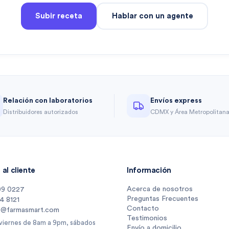
Subir receta
Hablar con un agente
Relación con laboratorios
Envíos express
Distribuidores autorizados
CDMX y Área Metropolitan
al cliente
Información
Acerca de nosotros
09 0227
Preguntas Frecuentes
14 8121
Contacto
s@farmasmart.com
Testimonios
 viernes de 8am a 9pm, sábados
Envío a domicilio