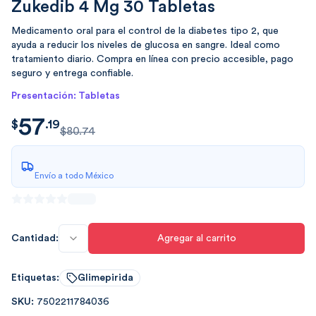
Zukedib 4 Mg 30 Tabletas
Medicamento oral para el control de la diabetes tipo 2, que
ayuda a reducir los niveles de glucosa en sangre. Ideal como
tratamiento diario. Compra en línea con precio accesible, pago
seguro y entrega confiable.
Presentación: Tabletas
57
$
57.19
$
.
19
$80.74
Envío a todo México
Cantidad:
Agregar al carrito
Etiquetas:
Glimepirida
SKU:
7502211784036