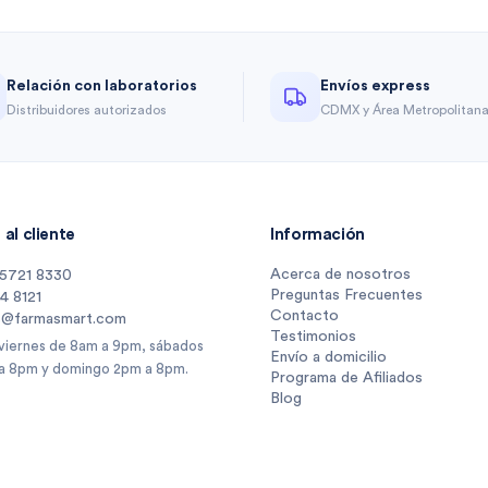
Relación con laboratorios
Envíos express
Distribuidores autorizados
CDMX y Área Metropolitan
al cliente
Información
Acerca de nosotros
 5721 8330
Preguntas Frecuentes
14 8121
Contacto
s@farmasmart.com
Testimonios
 viernes de 8am a 9pm, sábados
Envío a domicilio
a 8pm y domingo 2pm a 8pm.
Programa de Afiliados
Blog