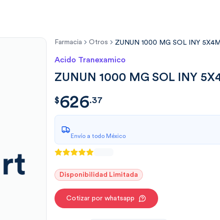
Farmacia
Otros
ZUNUN 1000 MG SOL INY 5X4
Acido Tranexamico
ZUNUN 1000 MG SOL INY 5X
626
$
626.37
$
.
37
Envío a todo México
Disponibilidad Limitada
Cotizar por whatsapp