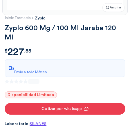
Ampliar
Inicio
Farmacia
Zyplo
Zyplo 600 Mg / 100 Ml Jarabe 120
Ml
227
$
227.55
$
.
55
Envío a todo México
Disponibilidad Limitada
Cotizar por whatsapp
Laboratorio:
SILANES