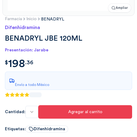
Ampliar
Farmacia
Inicio
BENADRYL
Difenhidramina
BENADRYL JBE 120ML
Presentación: Jarabe
198
$
198.3695
$
.
36
Envío a todo México
Cantidad:
Agregar al carrito
Etiquetas:
Difenhidramina