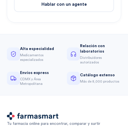
Hablar con un agente
Relación con
Alta especialidad
laboratorios
Medicamentos
Distribuidores
especializados
autorizados
Envíos express
Catálogo extenso
CDMX y Área
Más de 8,000 productos
Metropolitana
Tu farmacia online para encontrar, comparar y surtir