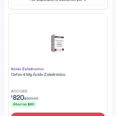
Acido Zoledronico
Oxfon 4 Mg Ácido Zoledrónico
ACCORD
820
$
820.00
$
$
900.00
Ahorras $
80