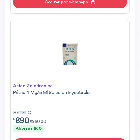
Cotizar por whatsapp
Acido Zoledronico
Prisha 4 Mg/5 Ml Solución Inyectable
HETERO
890
$
890.00
$
$
950.00
Ahorras $
60