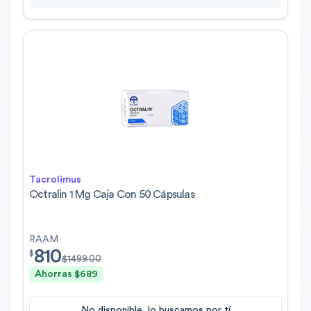
Tacrolimus
Octralin 1 Mg Caja Con 50 Cápsulas
RAAM
810
$
810.00
$
$
1499.00
Ahorras $
689
No disponible, lo buscamos por tí