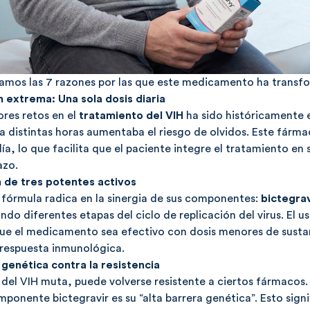
amos las 7 razones por las que este medicamento ha transfo
ón extrema: Una sola dosis diaria
res retos en el
tratamiento del VIH
ha sido históricamente 
 distintas horas aumentaba el riesgo de olvidos. Este fár
día, lo que facilita que el paciente integre el tratamiento en 
azo.
 de tres potentes activos
a fórmula radica en la sinergia de sus componentes:
bictegrav
ndo diferentes etapas del ciclo de replicación del virus. El u
ue el medicamento sea efectivo con dosis menores de sustan
 respuesta inmunológica.
 genética contra la resistencia
 del VIH muta, puede volverse resistente a ciertos fármacos. 
ponente bictegravir es su “alta barrera genética”. Esto signif