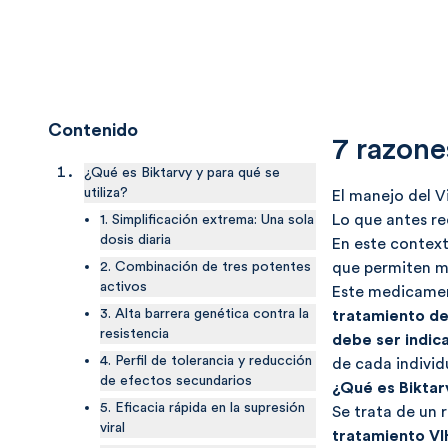
Contenido
7 razone
¿Qué es Biktarvy y para qué se
utiliza?
El manejo del V
Lo que antes re
1. Simplificación extrema: Una sola
dosis diaria
En este contex
2. Combinación de tres potentes
que permiten ma
activos
Este medicament
3. Alta barrera genética contra la
tratamiento de
resistencia
debe ser indic
4. Perfil de tolerancia y reducción
de cada individ
de efectos secundarios
¿Qué es Biktarv
5. Eficacia rápida en la supresión
Se trata de un 
viral
tratamiento VI