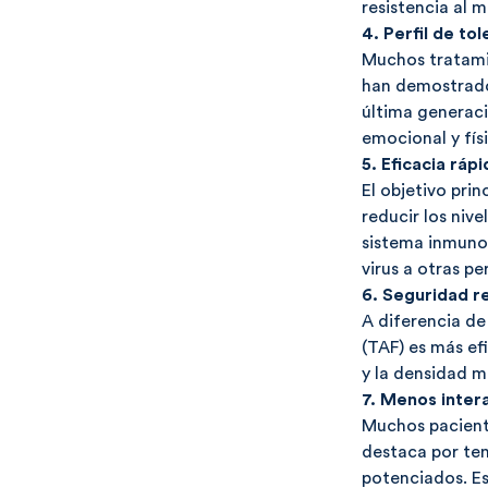
resistencia al
4. Perfil de to
Muchos tratamie
han demostrado 
última generaci
emocional y fís
5. Eficacia rápi
El objetivo prin
reducir los niv
sistema inmunoló
virus a otras pe
6. Seguridad r
A diferencia de
(TAF) es más ef
y la densidad m
7. Menos inte
Muchos pacient
destaca por ten
potenciados. Es