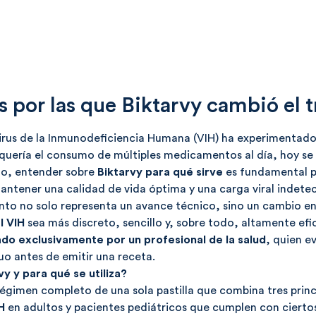
s por las que Biktarvy cambió el 
irus de la Inmunodeficiencia Humana (VIH) ha experimentado
quería el consumo de múltiples medicamentos al día, hoy se 
to, entender sobre
Biktarvy
para qué sirve
es fundamental p
ntener una calidad de vida óptima y una carga viral indetec
o no solo representa un avance técnico, sino un cambio en l
l VIH
sea más discreto, sencillo y, sobre todo, altamente ef
ado exclusivamente por un profesional de la salud
, quien e
uo antes de emitir una receta.
y y para qué se utiliza?
régimen completo de una sola pastilla que combina tres princi
H
en adultos y pacientes pediátricos que cumplen con cierto