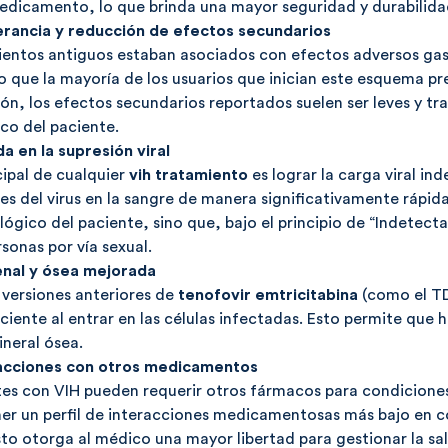
 medicamento, lo que brinda una mayor
seguridad y durabilid
lerancia y reducción de efectos secundarios
ntos antiguos estaban asociados con efectos adversos gastro
que la mayoría de los usuarios que inician este esquema pr
ón, los efectos secundarios reportados suelen ser leves y tra
ico del paciente.
da en la supresión viral
cipal de cualquier
vih tratamiento
es lograr la carga viral i
eles del virus en la sangre de manera significativamente rápid
gico del paciente, sino que, bajo el principio de “Indetectabl
rsonas por vía sexual.
enal y ósea mejorada
 versiones anteriores de
tenofovir emtricitabina
(como el TD
iciente al entrar en las células infectadas. Esto permite qu
ineral ósea.
racciones con otros medicamentos
es con VIH pueden requerir otros fármacos para condiciones
er un perfil de interacciones medicamentosas más bajo en c
to otorga al médico una mayor libertad para gestionar la sal