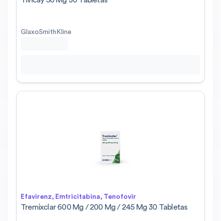
Tivicay 50 Mg 30 Tabletas
GlaxoSmithKline
Efavirenz, Emtricitabina, Tenofovir
Tremixclar 600 Mg / 200 Mg / 245 Mg 30 Tabletas