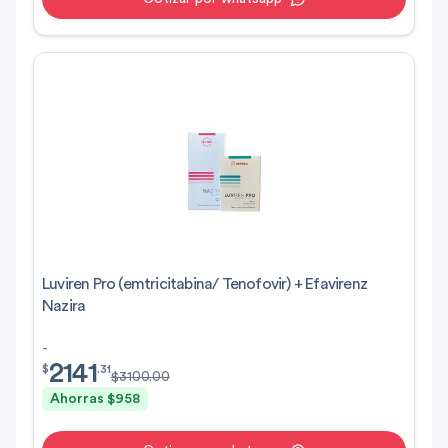
Luviren Pro (emtricitabina/ Tenofovir) + Efavirenz
Nazira
-
2141
$
2141.31
$
.
31
$
3100.00
Ahorras $
958