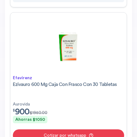
Efavirenz
Ezivauro 600 Mg Caja Con Frasco Con 30 Tabletas
Aurovida
900
$
900.00
$
$
1950.00
Ahorras $
1050
Cotizar por whatsapp