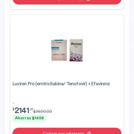
Luviren Pro (emtricitabina/ Tenofovir) + Efavirenz
-
2141
$
2141.31
$
.
31
$
3600.00
Ahorras $
1458
Cotizar por whatsapp