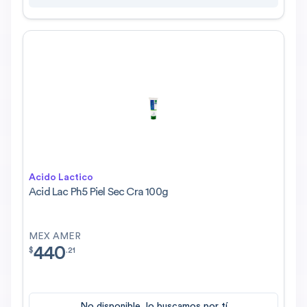
Acido Lactico
Acid Lac Ph5 Piel Sec Cra 100g
MEX AMER
440
$
440.21
$
.
21
No disponible, lo buscamos por tí