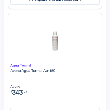
Agua Termal
Avene Agua Termal Aer 150
Avene
343
$
343.07
$
.
07