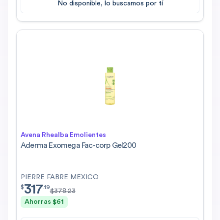
No disponible, lo buscamos por tí
Avena Rhealba Emolientes
Aderma Exomega Fac-corp Gel200
PIERRE FABRE MEXICO
317
$
317.19
$
.
19
$
378.23
Ahorras $
61