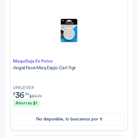
Maquillaje En Polvo
Angel Face Maq Espjo Cari 11gr
UNILEVER
36
$
36.34
$
.
34
$
37.71
Ahorras $
1
No disponible, lo buscamos por tí