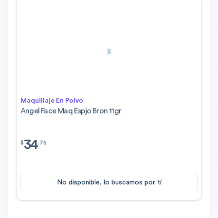
Maquillaje En Polvo
Angel Face Maq Espjo Bron 11gr
34
$
34.75
$
.
75
No disponible, lo buscamos por tí