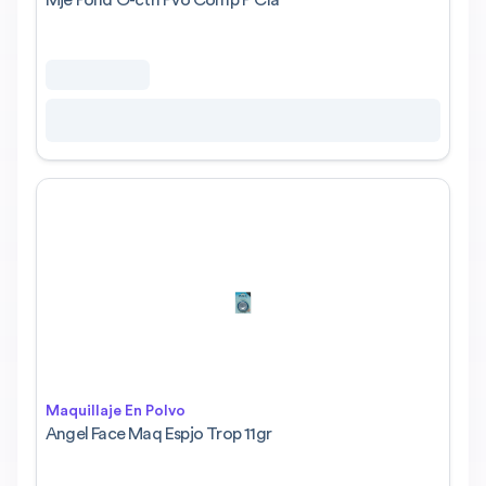
Mje Pond O-ctrl Pvo Comp P Cla
Maquillaje En Polvo
Angel Face Maq Espjo Trop 11gr