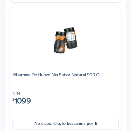
Albumina De Huevo Nin Sabor Natural 900 G
NIN
1099
$
1099.00
$
No disponible, lo buscamos por tí