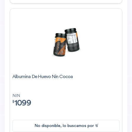
Albumina De Huevo Nin Cocoa
NIN
1099
$
1099.00
$
No disponible, lo buscamos por tí