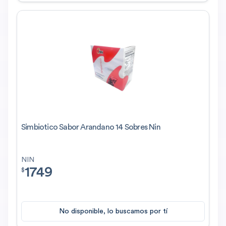
Simbiotico Sabor Arandano 14 Sobres Nin
NIN
1749
$
1749.00
$
No disponible, lo buscamos por tí