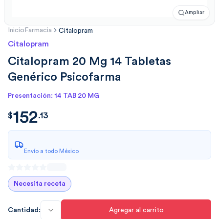
Ampliar
Inicio
Farmacia
Citalopram
Citalopram
Citalopram 20 Mg 14 Tabletas
Genérico Psicofarma
Presentación: 14 TAB 20 MG
152
$
152.1300
$
.
13
Envío a todo México
Necesita receta
Cantidad:
Agregar al carrito