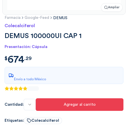
Ampliar
Farmacia
Google-Feed
DEMUS
Colecalciferol
DEMUS 100000UI CAP 1
Presentación: Cápsula
674
$
674.297
$
.
29
Envío a todo México
Cantidad:
Agregar al carrito
Etiquetas:
Colecalciferol