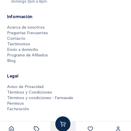
domingo 2pm a 8pm.
Información
Acerca de nosotros
Preguntas Frecuentes
Contacto
Testimonios
Envío a domicilio
Programa de Afiliados
Blog
Legal
Aviso de Privacidad
Términos y Condiciones
Términos y condiciones - Farmasale
Permisos
Facturación
335
$
.
61
1 unidad
$
335.6