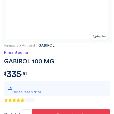
Ampliar
Farmacia
Antiviral
GABIROL
Rimantadina
GABIROL 100 MG
335
$
335.61
$
.
61
Envío a todo México