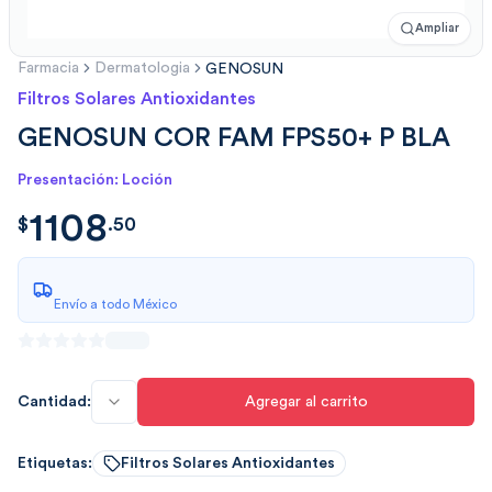
Ampliar
Farmacia
Dermatologia
GENOSUN
Filtros Solares Antioxidantes
GENOSUN COR FAM FPS50+ P BLA
Presentación: Loción
1108
$
1108.5018
$
.
50
Envío a todo México
Cantidad:
Agregar al carrito
Etiquetas:
Filtros Solares Antioxidantes