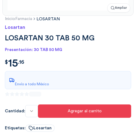
Ampliar
Inicio
Farmacia
LOSARTAN
Losartan
LOSARTAN 30 TAB 50 MG
Presentación: 30 TAB 50 MG
15
$
15.16
$
.
16
Envío a todo México
Cantidad:
Agregar al carrito
Etiquetas:
Losartan