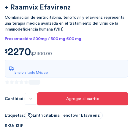
+ Raamvix Efavirenz
Combinación de emtricitabina, tenofovir y efavirenz representa
una terapia médica avanzada en el tratamiento del virus de la
inmunodeficiencia humana (VIH)
Presentación: 200mg / 300 mg 600 mg
2270
$
2270.00
$
$3300.00
Envío a todo México
Cantidad:
Agregar al carrito
Etiquetas:
Emtricitabina Tenofovir Efavirenz
SKU:
131P