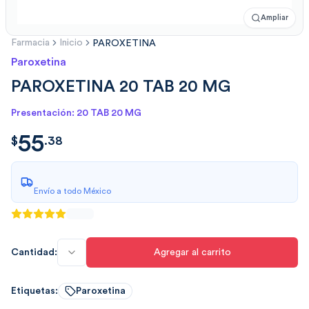
Ampliar
Farmacia
Inicio
PAROXETINA
Paroxetina
PAROXETINA 20 TAB 20 MG
Presentación: 20 TAB 20 MG
55
$
55.3800
$
.
38
Envío a todo México
Cantidad:
Agregar al carrito
Etiquetas:
Paroxetina