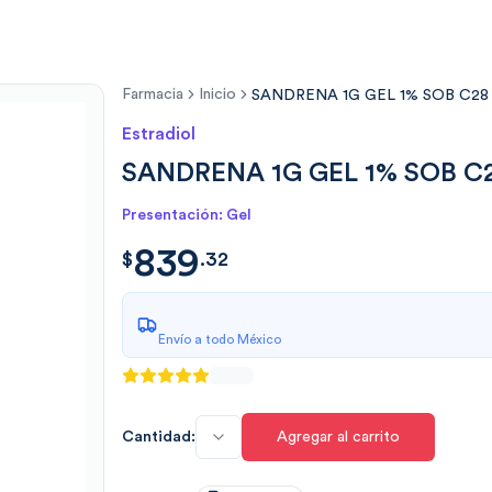
Farmacia
Inicio
SANDRENA 1G GEL 1% SOB C28
Estradiol
SANDRENA 1G GEL 1% SOB C
Presentación: Gel
839
$
839.3231
$
.
32
Envío a todo México
Cantidad:
Agregar al carrito