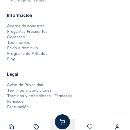
domingo 2pm a 8pm.
Información
Acerca de nosotros
Preguntas Frecuentes
Contacto
Testimonios
Envío a domicilio
Programa de Afiliados
Blog
Legal
Aviso de Privacidad
Términos y Condiciones
Términos y condiciones - Farmasale
Permisos
Facturación
27
$
.
55
1 unidad
$
27.5