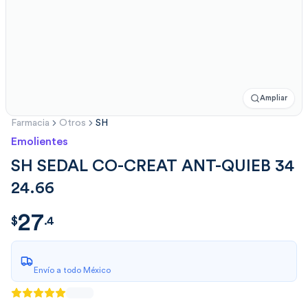
Ampliar
Farmacia
Otros
SH
Emolientes
SH SEDAL CO-CREAT ANT-QUIEB 34
24.66
27
$
27.4
$
.
4
Envío a todo México