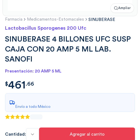
Ampliar
Farmacia
Medicamentos-Estomacales
SINUBERASE
Lactobacillus Sporogenes 200 Ufc
SINUBERASE 4 BILLONES UFC SUSP
CAJA CON 20 AMP 5 ML LAB.
SANOFI
Presentación: 20 AMP 5 ML
461
$
461.6601
$
.
66
Envío a todo México
Cantidad:
Agregar al carrito