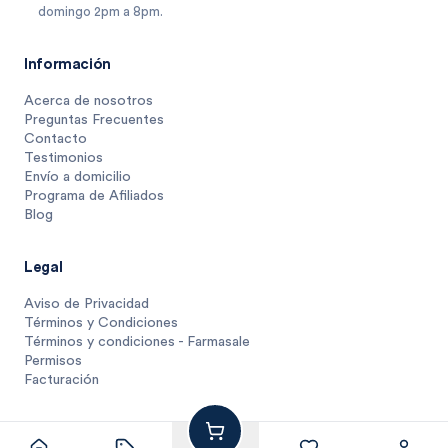
domingo 2pm a 8pm.
Información
Acerca de nosotros
Preguntas Frecuentes
Contacto
Testimonios
Envío a domicilio
Programa de Afiliados
Blog
Legal
Aviso de Privacidad
Términos y Condiciones
Términos y condiciones - Farmasale
Permisos
Facturación
461
$
.
66
1 unidad
$
461.6