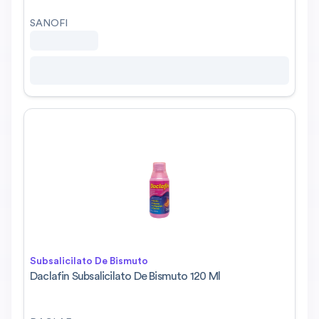
SANOFI
Subsalicilato De Bismuto
Daclafin Subsalicilato De Bismuto 120 Ml