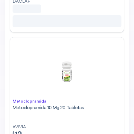
DACLAF
Metoclopramida
Metoclopramida 10 Mg 20 Tabletas
AVIVIA
$
12.00
$