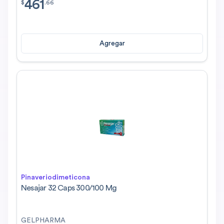
461
$
461.66
$
.
66
Agregar
Pinaveriodimeticona
Nesajar 32 Caps 300/100 Mg
GELPHARMA