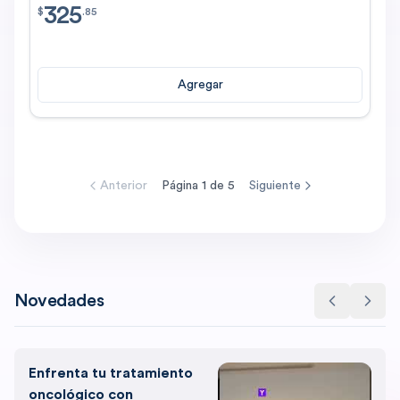
325
$
325.85
$
.
85
Agregar
Anterior
Página
1
de
5
Siguiente
Novedades
Enfrenta tu tratamiento
oncológico con