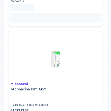
Novartis
Miconazol
Miconacina 10ml Got
LABORATORIOS GRIN
$
1199.57
$
.
57