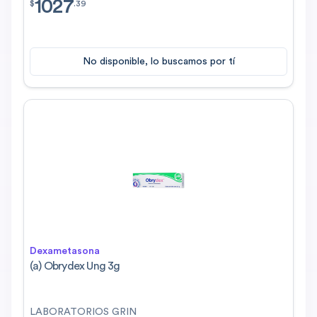
1027
$
1027.39
$
.
39
No disponible, lo buscamos por tí
Dexametasona
(a) Obrydex Ung 3g
LABORATORIOS GRIN