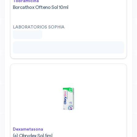
Tobramicina
Borcathox Ofteno Sol 10ml
LABORATORIOS SOPHIA
Dexametasona
(a) Obrydex Sol 5ml