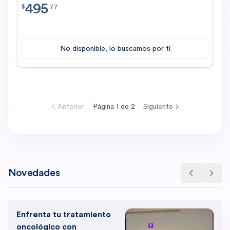
495
$
495.77
$
.
77
No disponible, lo buscamos por tí
Anterior
Página
1
de
2
Siguiente
Novedades
Enfrenta tu tratamiento
oncológico con