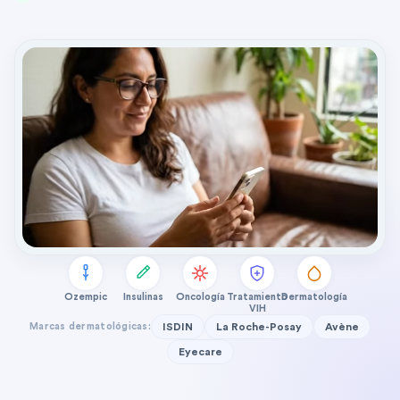
Ozempic
Insulinas
Oncología
Tratamiento
Dermatología
VIH
Marcas dermatológicas:
ISDIN
La Roche-Posay
Avène
Eyecare