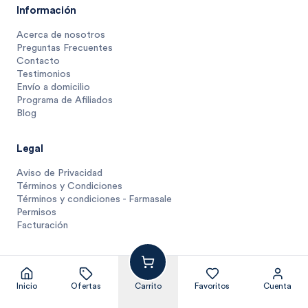
Información
Acerca de nosotros
Preguntas Frecuentes
Contacto
Testimonios
Envío a domicilio
Programa de Afiliados
Blog
Legal
Aviso de Privacidad
Términos y Condiciones
Términos y condiciones - Farmasale
Permisos
Facturación
Inicio
Ofertas
Carrito
Favoritos
Cuenta
© Farmasmart 2025
Pagos protegidos y compra segura