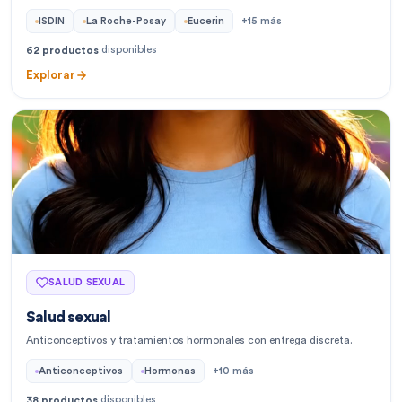
ISDIN
La Roche-Posay
Eucerin
+
15
más
disponibles
62
productos
Explorar
SALUD SEXUAL
Salud sexual
Anticonceptivos y tratamientos hormonales con entrega discreta.
Anticonceptivos
Hormonas
+
10
más
disponibles
38
productos