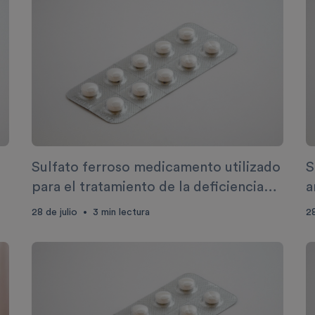
Sulfato ferroso medicamento utilizado
S
para el tratamiento de la deficiencia
a
de glóbulos rojos
28 de julio
3
min lectura
28
•