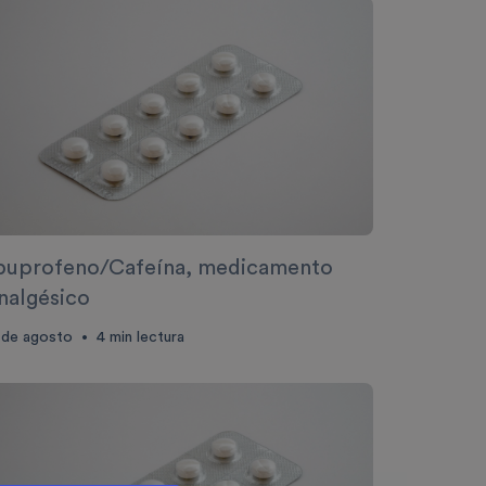
buprofeno/Cafeína, medicamento
nalgésico
 de agosto
4
min lectura
•