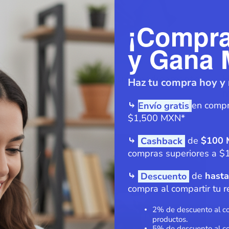
¡Compr
y Gana 
e
Hidróxido de magnesio, medicamento
H
Haz tu compra hoy y 
o
antiácido y laxante
m
en compr
⤷
Envío gratis
​
11 de agosto
4
min lectura
1
•
$1,500 MXN*
⤷
de
$100
Cashback
compras superiores a $
⤷
de
hasta
Descuento
compra al compartir tu r
2% de descuento al co
productos.
5% de descuento al c