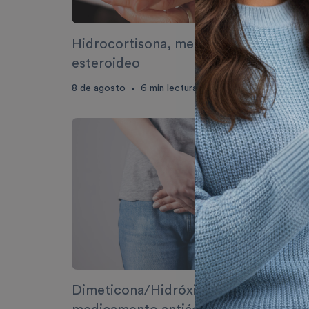
Hidrocortisona, medicamento
esteroideo
8 de agosto
6
min lectura
•
Dimeticona/Hidróxido de aluminio, u