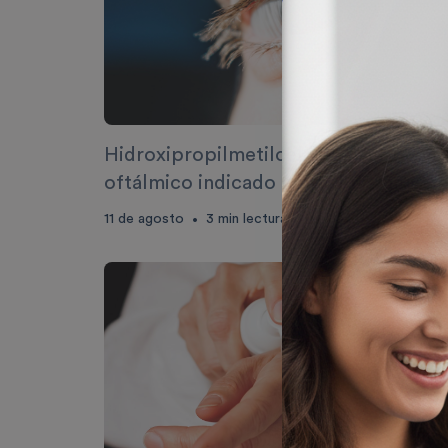
Hidroxipropilmetilcelulosa, lubricant
oftálmico indicado para el tratamient
del ojo seco
11 de agosto
3
min lectura
•