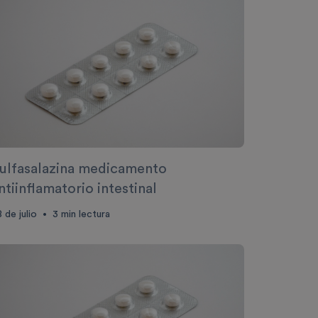
ulfasalazina medicamento
ntiinflamatorio intestinal
 de julio
3
min lectura
•