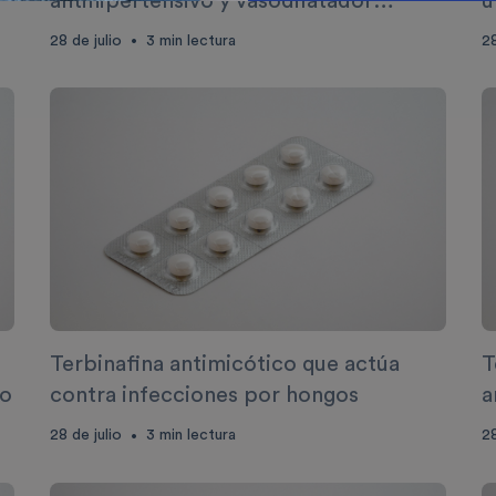
antihipertensivo y vasodilatador
u
periférico
s
28 de julio
3
min lectura
28
•
Terbinafina antimicótico que actúa
T
to
contra infecciones por hongos
a
d
28 de julio
3
min lectura
28
•