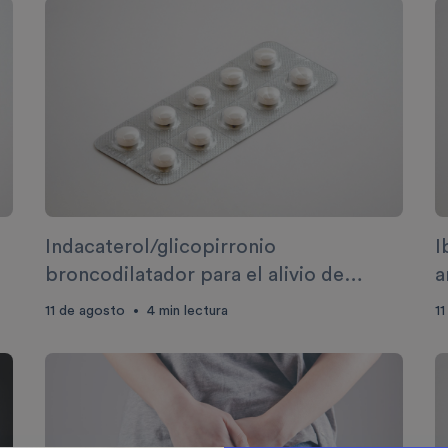
Indacaterol/glicopirronio
I
broncodilatador para el alivio de
a
síntomas respiratorios
11 de agosto
4
min lectura
11
•