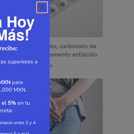
a Hoy
Más!
idróxido de aluminio, carbonato de
recibe:
agnesio, un medicamento antiácido
as superiores a
0 de agosto
4
min lectura
•
 MXN
para
1,000 MXN.
 el 5%
en tu
eceta:
mprar entre 3 y 4
omprar 5 o más