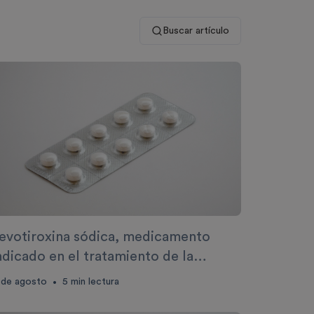
Buscar artículo
evotiroxina sódica, medicamento
ndicado en el tratamiento de la
erapia de reemplazo tiroideo
 de agosto
5
min lectura
•