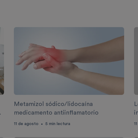
e
Metamizol sódico/lidocaína
L
e
medicamento antiinflamatorio
i
t
11 de agosto
5
min lectura
11
•